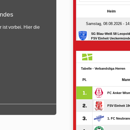
endes
Ergebnisse vom W
ist vorbei. Hier die
Der nächste Spieltag ist vo
der Übersicht.
Mehr lesen...

12. 09. 2022